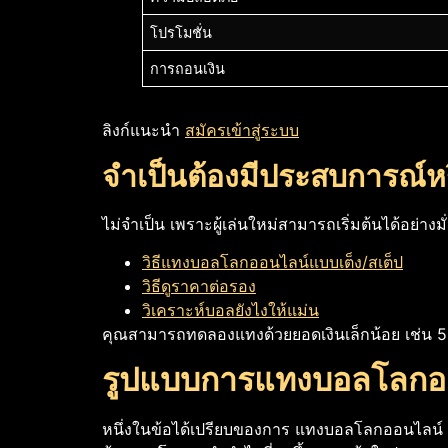
โปรโมชั่น
การถอนเงิน
ลิงก์แนะนำ
สมัครเข้าสู่ระบบ
จำเป็นต้องมีประสบการณ์หร
ไม่จำเป็น เพราะผู้เล่นใหม่สามารถเริ่มต้นได้อย่
วิธีแทงบอลโลกออนไลน์แบบเต็ง/สเต็ป
วิธีดูราคาต่อรอง
วิเคราะห์บอลยังไงให้แม่น
คุณสามารถทดลองแทงด้วยยอดเงินเล็กน้อย เช่น 50-
รูปแบบการแทงบอลโลกออ
หนึ่งในข้อได้เปรียบของการ แทงบอลโลกออนไลน์ คือ