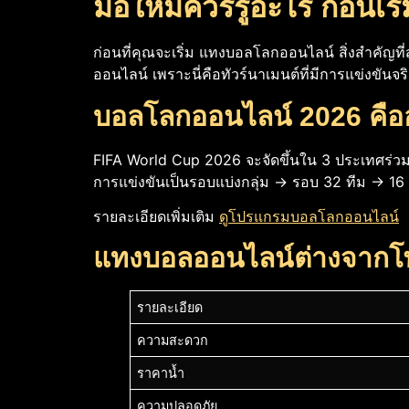
มือใหม่ควรรู้อะไร ก่อน
ก่อนที่คุณจะเริ่ม แทงบอลโลกออนไลน์ สิ่งสำคัญท
ออนไลน์ เพราะนี่คือทัวร์นาเมนต์ที่มีการแข่งข
บอลโลกออนไลน์ 2026 คือ
FIFA World Cup 2026 จะจัดขึ้นใน 3 ประเทศร่วมกั
การแข่งขันเป็นรอบแบ่งกลุ่ม → รอบ 32 ทีม → 16
รายละเอียดเพิ่มเติม
ดูโปรแกรมบอลโลกออนไลน์
แทงบอลออนไลน์ต่างจากโ
รายละเอียด
ความสะดวก
ราคาน้ำ
ความปลอดภัย