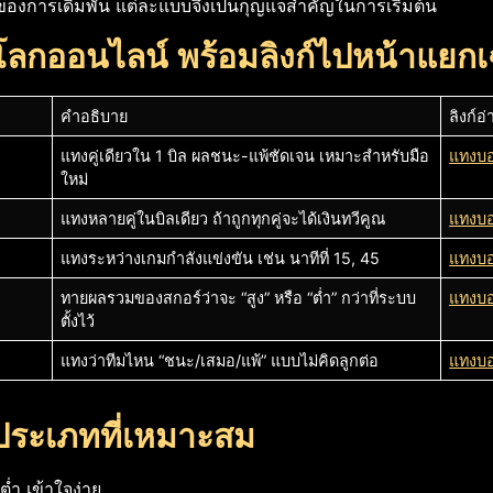
ของการเดิมพัน แต่ละแบบจึงเป็นกุญแจสำคัญในการเริ่มต้น
กออนไลน์ พร้อมลิงก์ไปหน้าแยก
คำอธิบาย
ลิงก์อ่
แทงคู่เดียวใน 1 บิล ผลชนะ-แพ้ชัดเจน เหมาะสำหรับมือ
แทงบอ
ใหม่
แทงหลายคู่ในบิลเดียว ถ้าถูกทุกคู่จะได้เงินทวีคูณ
แทงบอ
แทงระหว่างเกมกำลังแข่งขัน เช่น นาทีที่ 15, 45
แทงบ
ทายผลรวมของสกอร์ว่าจะ “สูง” หรือ “ต่ำ” กว่าที่ระบบ
แทงบอ
ตั้งไว้
แทงว่าทีมไหน “ชนะ/เสมอ/แพ้” แบบไม่คิดลูกต่อ
แทงบ
ระเภทที่เหมาะสม
่ำ เข้าใจง่าย