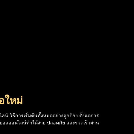
อใหม่
 วิธีการเริ่มต้นทั้งหมดอย่างถูกต้อง ตั้งแต่การ
บอลออนไลน์ทำได้ง่าย ปลอดภัย และรวดเร็วผ่าน