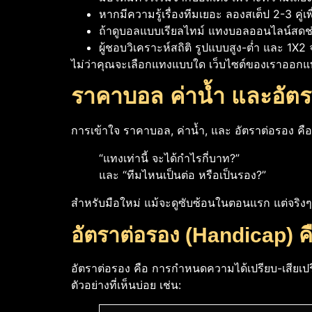
หากมีความรู้เรื่องทีมเยอะ ลองสเต็ป 2-3 คู่
ถ้าดูบอลแบบเรียลไทม์ แทงบอลออนไลน์สดช่ว
ผู้ชอบวิเคราะห์สถิติ รูปแบบสูง-ต่ำ และ 1X
ไม่ว่าคุณจะเลือกแทงแบบใด เว็บไซต์ของเราออกแบ
ราคาบอล ค่าน้ำ และอัตร
การเข้าใจ ราคาบอล, ค่าน้ำ, และ อัตราต่อรอง คือห
“แทงเท่านี้ จะได้กำไรกี่บาท?”
และ “ทีมไหนเป็นต่อ หรือเป็นรอง?”
สำหรับมือใหม่ แม้จะดูซับซ้อนในตอนแรก แต่จริงๆ
อัตราต่อรอง (Handicap) 
อัตราต่อรอง คือ การกำหนดความได้เปรียบ-เสียเปร
ตัวอย่างที่เห็นบ่อย เช่น: