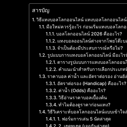
สารบัญ
วิธีแทงบอลโลกออนไลน์ แทงบอลโลกออนไลน์ส
มือใหม่ควรรู้อะไร ก่อนเริ่มแทงบอลโลก
บอลโลกออนไลน์ 2026 คืออะไร?
แทงบอลออนไลน์ต่างจากโพยโต๊ะบอ
จำเป็นต้องมีประสบการณ์หรือไม่?
รูปแบบการแทงบอลโลกออนไลน์ มีอะไรบ
ตารางรูปแบบการแทงบอลโลกออนไลน
คำแนะนำสำหรับการเลือกประเภทท
ราคาบอล ค่าน้ำ และอัตราต่อรอง อ่านยั
อัตราต่อรอง (Handicap) คืออะไร?
ค่าน้ำ (Odds) คืออะไร?
วิธีอ่านราคาบอลเบื้องต้น
ทำไมต้องดูราคาก่อนแทง?
วิธีวิเคราะห์บอลโลกออนไลน์แบบเข้าใจง่า
1. ฟอร์มการเล่น 5 นัดล่าสุด
2. เฮดทูเฮด (เจอกันล่าสุด)