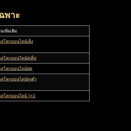
เฉพาะ
านเพิ่มเติม
ลโลกออนไลน์เต็ง
ลโลกออนไลน์สเต็ป
อลโลกออนไลน์สด
ลโลกออนไลน์สูงต่ำ
อลโลกออนไลน์ 1×2