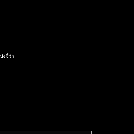
งชี้ว่า