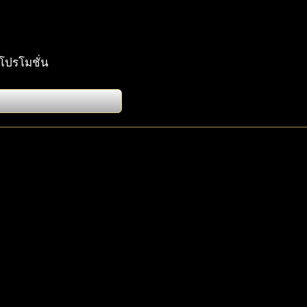
โปรโมชั่น