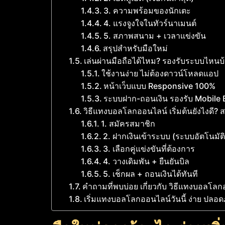
3. ความพร้อมของนักเตะ
4. แรงจูงใจในทัวร์นาเมนต์
5. สภาพสนาม + เวลาแข่งขัน
สรุปสำหรับมือใหม่
เล่นผ่านมือถือได้ไหม? รองรับระบบไหนบ
ใช้งานง่าย ไม่ต้องดาวน์โหลดแอป
หน้าเว็บแบบ Responsive 100%
ระบบฝาก-ถอนเงิน รองรับ Mobile
วิธีแทงบอลโลกออนไลน์ เริ่มต้นยังไงดี?
1. สมัครสมาชิก
2. ฝากเงินเข้าระบบ (ระบบอัตโนมัติ
3. เลือกคู่แข่งขันที่ต้องการ
4. วางเดิมพัน + ยืนยันบิล
5. เช็กผล + ถอนเงินได้ทันที
คำถามที่พบบ่อย เกี่ยวกับ วิธีแทงบอลโล
เริ่มแทงบอลโลกออนไลน์วันนี้ ง่าย ปลอดภั