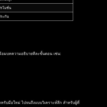
ปรโมชั่น
ประกัน
 พร้อมบทความอธิบายทีละขั้นตอน เช่น:
ับมือใหม่ ไปจนถึงแบบวิเคราะห์ลึก สำหรับผู้ที่