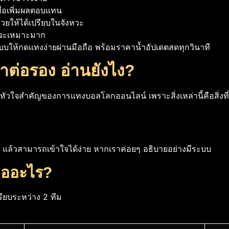
เพื่อเพิ่มผลตอบแทน
ยให้ได้เปรียบในจังหวะ
2 จะเหมาะมาก
บให้กดแทงง่ายผ่านมือถือ พร้อมราคาน้ำอัปเดตสดทุกวินาที
าต่อรอง อ่านยังไง?
ัวใจสำคัญของการแทงบอลโลกออนไลน์ เพราะสิ่งเหล่านี้คือสิ่งที่บ่
 แล้วสามารถเข้าใจได้ง่าย หากเราค่อยๆ อธิบายอย่างมีระบบ
คืออะไร?
ียบระหว่าง 2 ทีม